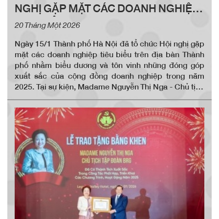
NGHỊ GẶP MẶT CÁC DOANH NGHIỆP
TIÊU BIỂU TRÊN ĐỊA BÀN THÀNH
20 Tháng Một 2026
PHỐ HÀ NỘI
Ngày 15/1 Thành phố Hà Nội đã tổ chức Hội nghị gặp
mặt các doanh nghiệp tiêu biểu trên địa bàn Thành
phố nhằm biểu dương và tôn vinh những đóng góp
xuất sắc của cộng đồng doanh nghiệp trong năm
2025. Tại sự kiện, Madame Nguyễn Thị Nga - Chủ tịch
Tập đoàn BRG, Phó Chủ tịch Thường trực Hội Doanh
nhân tư nhân Việt Nam đã tham dự và có bài phát biểu,
khẳng định tầm nhìn chiến lược phát triển, đồng thời
cam kết mạnh mẽ của Tập đoàn BRG trong việc đồng
hành cùng sự phát triển bền vững của Thủ đô.