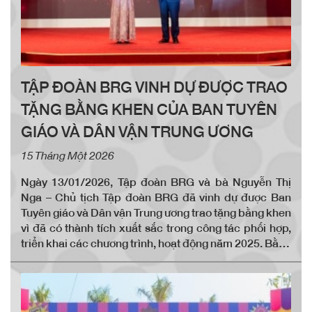
TẬP ĐOÀN BRG VINH DỰ ĐƯỢC TRAO
TẶNG BẰNG KHEN CỦA BAN TUYÊN
GIÁO VÀ DÂN VẬN TRUNG ƯƠNG
15 Tháng Một 2026
Ngày 13/01/2026, Tập đoàn BRG và bà Nguyễn Thị
Nga – Chủ tịch Tập đoàn BRG đã vinh dự được Ban
Tuyên giáo và Dân vận Trung ương trao tặng bằng khen
vì đã có thành tích xuất sắc trong công tác phối hợp,
triển khai các chương trình, hoạt động năm 2025. Bằng
khen của Ban Tuyên giáo và Dân vận Trung ương có ý
nghĩa quan trọng về chính trị và xã hội, được trao tặng
các cá nhân, tập thể có thành tích xuất sắc trong công
tác lãnh đạo, chỉ đạo, tham mưu, triển khai thực hiện