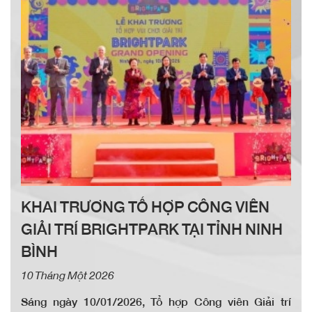
công tác tuyên giáo và dân vận, đồng thời có nhiều đổi
mới, sáng tạo, góp phần nâng cao hiệu quả công tác và
có ảnh hưởng tích cực đến ngành, địa phương.
KHAI TRƯƠNG TỔ HỢP CÔNG VIÊN
GIẢI TRÍ BRIGHTPARK TẠI TỈNH NINH
BÌNH
10 Tháng Một 2026
Sáng ngày 10/01/2026, Tổ hợp Công viên Giải trí