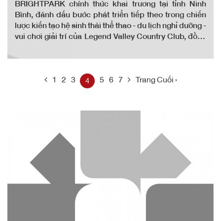
BRIGHTPARK chính thức khai trương tại tỉnh Ninh
Bình, đánh dấu bước phát triển tiếp theo trong chiến
lược kiến tạo hệ sinh thái thể thao - du lịch nghỉ dưỡng -
vui chơi giải trí của Legend Valley Country Club, đồng
thời góp phần hiện thực hóa định hướng phát triển du
lịch bền vững của tỉnh Ninh Bình trong giai đoạn mới.
1
2
3
5
6
7
Trang Cuối ›
4