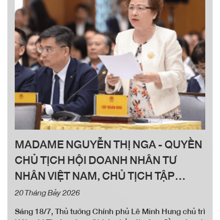
MADAME NGUYỄN THỊ NGA - QUYỀN
CHỦ TỊCH HỘI DOANH NHÂN TƯ
NHÂN VIỆT NAM, CHỦ TỊCH TẬP
ĐOÀN BRG KIẾN NGHỊ KHƠI THÔNG
20 Tháng Bảy 2026
NGUỒN LỰC, THÚC ĐẨY TĂNG
Sáng 18/7, Thủ tướng Chính phủ Lê Minh Hưng chủ trì