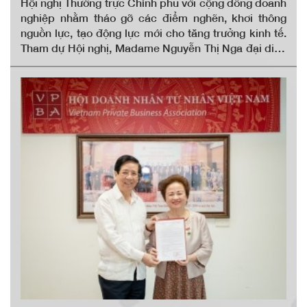
TRƯỞNG TẠI HỘI NGHỊ THƯỜNG
Hội nghị Thường trực Chính phủ với cộng đồng doanh
nghiệp nhằm tháo gỡ các điểm nghẽn, khơi thông
TRỰC CHÍNH PHỦ VỚI CỘNG ĐỒNG
nguồn lực, tạo động lực mới cho tăng trưởng kinh tế.
DOANH NGHIỆP
Tham dự Hội nghị, Madame Nguyễn Thị Nga đại diện
cộng đồng doanh nghiệp tư nhân kiến nghị nhiều giải
pháp trọng tâm nhằm nâng cao năng lực cạnh tranh,
góp phần hiện thực hóa mục tiêu tăng trưởng GDP hai
con số trong giai đoạn phát triển mới