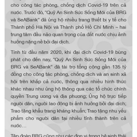
cho công tác phòng, chống dịch Covid-19 trên cả
nước. Trước đó, “Quỹ An Sinh Sức Sống Mới của BRG
và SeABank” đã ủng hộ nhiều trang thiết bị y tế cho
Thành phố Hà Nội và Thành phố Hồ Chí Minh – hai
trung tâm đầu não quan trọng của đất nước chịu ảnh
hưởng nặng nề bởi đại dịch.
Tính từ đầu năm 2020, khi đại dịch Covid-19 bùng
phát cho đến nay, “Quỹ An Sinh Sức Sống Mới của
BRG và SeABank” đã tài trợ tổng cộng gần 135 tỷ
đồng cho công tác phòng, chống dịch và an sinh xã
hội trên khắp cả nước, thông qua nhiều hình thức
khác nhau như ủng hộ thông qua các tổ chức chính
quyền Trung ương và địa phương; Ủng hộ trực tiếp
người dân, người lao động bị ảnh hưởng bởi đại dịch;
Trao tặng khẩu trang kháng khuẩn; Trao tặng nhu yếu
phẩm cho người dân tại nhiều tỉnh thành trên cả
nước…
Tập đoàn BRG cũng như các đơn vị trong hệ sinh thái