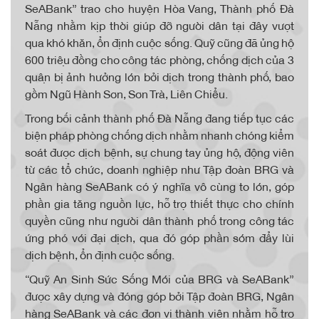
SeABank” trao cho huyện Hòa Vang, Thành phố Đà
Nẵng nhằm kịp thời giúp đỡ người dân tại đây vượt
qua khó khăn, ổn định cuộc sống. Quỹ cũng đã ủng hộ
600 triệu đồng cho công tác phòng, chống dịch của 3
quận bị ảnh hưởng lớn bởi dịch trong thành phố, bao
gồm Ngũ Hành Sơn, Sơn Trà, Liên Chiểu.
Trong bối cảnh thành phố Đà Nẵng đang tiếp tục các
biện pháp phòng chống dịch nhằm nhanh chóng kiểm
soát được dịch bệnh, sự chung tay ủng hộ, động viên
từ các tổ chức, doanh nghiệp như Tập đoàn BRG và
Ngân hàng SeABank có ý nghĩa vô cùng to lớn, góp
phần gia tăng nguồn lực, hỗ trợ thiết thực cho chính
quyền cũng như người dân thành phố trong công tác
ứng phó với đại dịch, qua đó góp phần sớm đẩy lùi
dịch bệnh, ổn định cuộc sống.
“Quỹ An Sinh Sức Sống Mới của BRG và SeABank”
được xây dựng và đóng góp bởi Tập đoàn BRG, Ngân
hàng SeABank và các đơn vị thành viên nhằm hỗ trợ