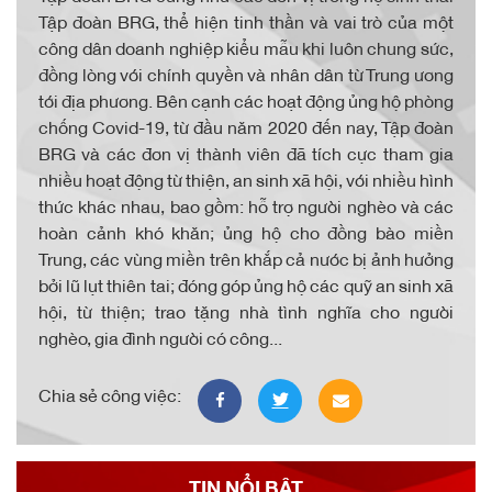
Tập đoàn BRG, thể hiện tinh thần và vai trò của một
công dân doanh nghiệp kiểu mẫu khi luôn chung sức,
đồng lòng với chính quyền và nhân dân từ Trung ương
tới địa phương. Bên cạnh các hoạt động ủng hộ phòng
chống Covid-19, từ đầu năm 2020 đến nay, Tập đoàn
BRG và các đơn vị thành viên đã tích cực tham gia
nhiều hoạt động từ thiện, an sinh xã hội, với nhiều hình
thức khác nhau, bao gồm: hỗ trợ người nghèo và các
hoàn cảnh khó khăn; ủng hộ cho đồng bào miền
Trung, các vùng miền trên khắp cả nước bị ảnh hưởng
bởi lũ lụt thiên tai; đóng góp ủng hộ các quỹ an sinh xã
hội, từ thiện; trao tặng nhà tình nghĩa cho người
nghèo, gia đình người có công...
Chia sẻ công việc:
TIN NỔI BẬT