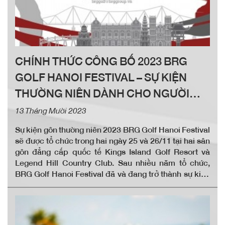
CHÍNH THỨC CÔNG BỐ 2023 BRG
GOLF HANOI FESTIVAL – SỰ KIỆN
THƯỜNG NIÊN DÀNH CHO NGƯỜI
YÊU DU LỊCH GÔN TRONG NƯỚC VÀ
13 Tháng Mười 2023
QUỐC TẾ
Sự kiện gôn thường niên 2023 BRG Golf Hanoi Festival
sẽ được tổ chức trong hai ngày 25 và 26/11 tại hai sân
gôn đẳng cấp quốc tế Kings Island Golf Resort và
Legend Hill Country Club. Sau nhiều năm tổ chức,
BRG Golf Hanoi Festival đã và đang trở thành sự kiện
quen thuộc được đón chờ trong năm của cộng đồng
người yêu du lịch gôn trong nước và quốc tế dành cho
môn thể thao tinh hoa gần 600 năm tuổi của thế giới
này.