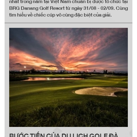
nhất trong năm tại Việt Nam chuẩn bị được tổ chức tại
BRG Danang Golf Resort từ ngày 31/08 - 02/09. Cùng
tìm hiểu về chiếc cúp vô cùng đặc biệt của giải.
BƯỚC TIẾN CỦA DU LỊCH GOLF ĐÀ