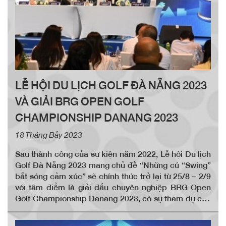
LỄ HỘI DU LỊCH GOLF ĐÀ NẴNG 2023
VÀ GIẢI BRG OPEN GOLF
CHAMPIONSHIP DANANG 2023
18 Tháng Bảy 2023
Sau thành công của sự kiện năm 2022, Lễ hội Du lịch
Golf Đà Nẵng 2023 mang chủ đề “Những cú “Swing”
bắt sóng cảm xúc” sẽ chính thức trở lại từ 25/8 – 2/9
với tâm điểm là giải đấu chuyên nghiệp BRG Open
Golf Championship Danang 2023, có sự tham dự của
các gôn thủ chuyên nghiệp hàng đầu Châu Á cùng các
hoạt động triển lãm, hội thảo và giải trí, hứa hẹn mang