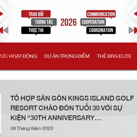
VỰC HOẠT ĐỘNG
DỰ ÁN TRỌNG ĐIỂM
THẺ BRG ELITE
TỔ HỢP SÂN GÔN KINGS ISLAND GOLF
RESORT CHÀO ĐÓN TUỔI 30 VỚI SỰ
KIỆN “30TH ANNIVERSARY
CHAMPIONSHIP”
08 Tháng Năm 2023