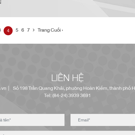
chất lượng cao nhất. Dư âm của những sự kiện này, trong
đó có giải 2022 BRG Golf Hanoi Festival vừa kết thúc vào
cuối tháng 10 vừa qua, chính là cơ sở để tất cả chúng ta
tin tưởng về một nền du lịch gôn phát triển hơn nữa trong
những năm tới.
3
5
6
7
Trang Cuối ›
4
LIÊN HỆ
.vn
| Số 198 Trần Quang Khải, phường Hoàn Kiếm, thành phố H
Tel: (84-24) 3939 3691