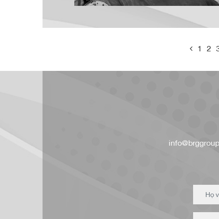
1
2
info@brggroup