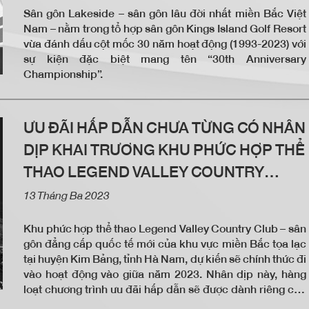
Sân gôn Lakeside – sân gôn lâu đời nhất miền Bắc Việt
Nam – nằm trong tổ hợp sân gôn Kings Island Golf Resort
vừa đánh dấu cột mốc 30 năm hoạt động (1993-2023) với
sự kiện đặc biệt mang tên “30th Anniversary
Championship”.
ƯU ĐÃI HẤP DẪN CHƯA TỪNG CÓ NHÂN
DỊP KHAI TRƯƠNG KHU PHỨC HỢP THỂ
THAO LEGEND VALLEY COUNTRY
CLUB
13 Tháng Ba 2023
Khu phức hợp thể thao Legend Valley Country Club – sân
gôn đẳng cấp quốc tế mới của khu vực miền Bắc tọa lạc
tại huyện Kim Bảng, tỉnh Hà Nam, dự kiến sẽ chính thức đi
vào hoạt động vào giữa năm 2023. Nhân dịp này, hàng
loạt chương trình ưu đãi hấp dẫn sẽ được dành riêng cho
các khách hàng đầu tiên đăng ký thành công thẻ hội viên