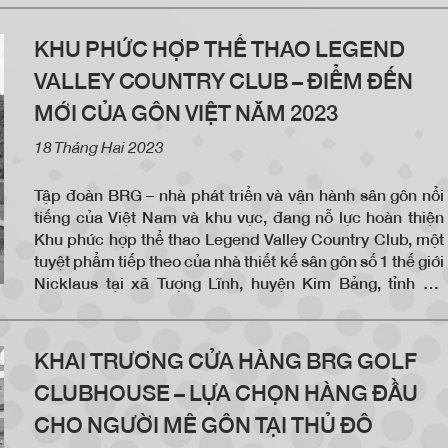
tại “sân gôn Hoa Hồng” này.
KHU PHỨC HỢP THỂ THAO LEGEND
VALLEY COUNTRY CLUB – ĐIỂM ĐẾN
MỚI CỦA GÔN VIỆT NĂM 2023
18 Tháng Hai 2023
Tập đoàn BRG – nhà phát triển và vận hành sân gôn nổi
tiếng của Việt Nam và khu vực, đang nỗ lực hoàn thiện
Khu phức hợp thể thao Legend Valley Country Club, một
tuyệt phẩm tiếp theo của nhà thiết kế sân gôn số 1 thế giới
Nicklaus tại xã Tượng Lĩnh, huyện Kim Bảng, tỉnh Hà
Nam.
KHAI TRƯƠNG CỬA HÀNG BRG GOLF
CLUBHOUSE – LỰA CHỌN HÀNG ĐẦU
CHO NGƯỜI MÊ GÔN TẠI THỦ ĐÔ