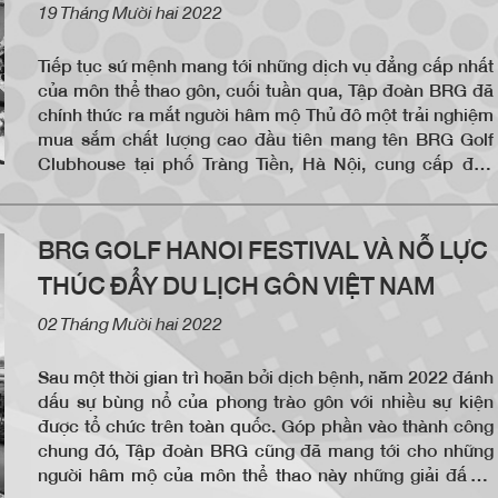
19 Tháng Mười hai 2022
Tiếp tục sứ mệnh mang tới những dịch vụ đẳng cấp nhất
của môn thể thao gôn, cuối tuần qua, Tập đoàn BRG đã
chính thức ra mắt người hâm mộ Thủ đô một trải nghiệm
mua sắm chất lượng cao đầu tiên mang tên BRG Golf
Clubhouse tại phố Tràng Tiền, Hà Nội, cung cấp độc
quyền các sản phẩm và dụng cụ gôn chất lượng cao nhất
đến từ thương hiệu Jack Nicklaus của huyền thoại gôn
“Gấu Vàng” Jack Nicklaus cùng nhiều thương hiệu đẳng
BRG GOLF HANOI FESTIVAL VÀ NỖ LỰC
cấp khác, đồng thời là nơi chia sẻ trải nghiệm và thông tin
THÚC ĐẨY DU LỊCH GÔN VIỆT NAM
bổ ích và quý giá về môn thể thao tinh hoa gần 600 năm
tuổi của thế giới này tới cộng đồng người đam mê gôn tại
02 Tháng Mười hai 2022
Hà Nội và Việt Nam.
Sau một thời gian trì hoãn bởi dịch bệnh, năm 2022 đánh
dấu sự bùng nổ của phong trào gôn với nhiều sự kiện
được tổ chức trên toàn quốc. Góp phần vào thành công
chung đó, Tập đoàn BRG cũng đã mang tới cho những
người hâm mộ của môn thể thao này những giải đấu ở