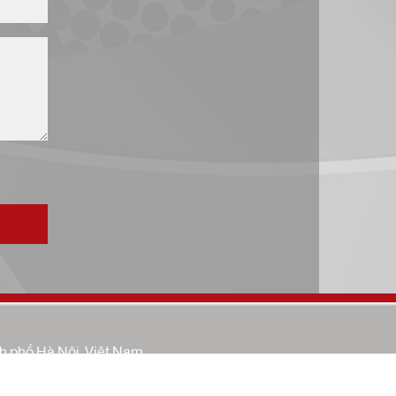
h phố Hà Nội, Việt Nam
e:
www.brggroup.vn