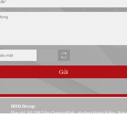
Gửi
BRG Group
Địa chỉ: Số 198 Trần Quang Khải, phường Hoàn Kiếm, thàn
Tel:
(84-24) 3939 3691
| Email:
info@brggroup.vn
| Websit